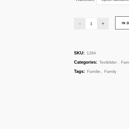
Textbild
IN 
Family
quantity
SKU:
1284
Categories:
Textbilder
,
Fami
Tags:
Familie
,
Family