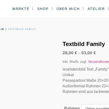
MÄRKTE
SHOP
ÜBER MICH
ATELIER
LIE
/
TEXTBILD FAMILY
Textbild Family
28,00
€
53,00
€
–
inkl. MwSt.
zzgl.
Versandkost
ieselsteinbild Text „Family“
Unikat
Passepartout Maße 20×20
Außenformat Rahmen 22×
Rahmen sind aus lackierte
Rahmen