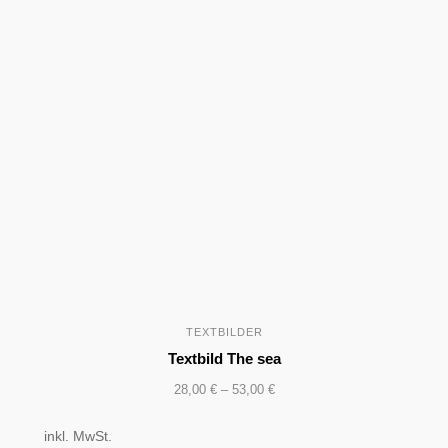
TEXTBILDER
Textbild The sea
28,00
€
–
53,00
€
inkl. MwSt.