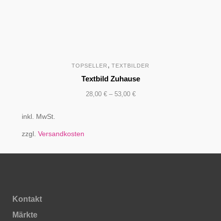
,
TOPSELLER
TEXTBILDER
Textbild Zuhause
28,00
€
–
53,00
€
inkl. MwSt.
zzgl.
Versandkosten
Kontakt
Märkte