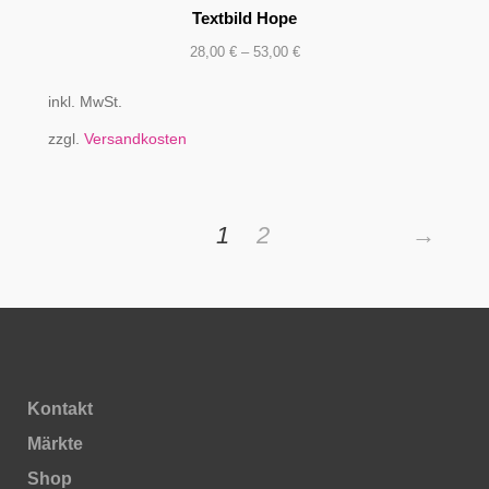
Textbild Hope
28,00
€
–
53,00
€
inkl. MwSt.
zzgl.
Versandkosten
1
2
→
Kontakt
Märkte
Shop