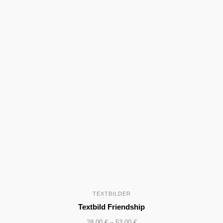
TEXTBILDER
Textbild Friendship
28,00
€
–
53,00
€