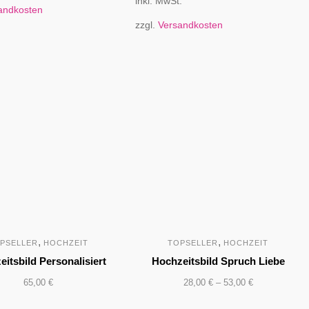
inkl. MwSt.
andkosten
zzgl.
Versandkosten
,
,
PSELLER
HOCHZEIT
TOPSELLER
HOCHZEIT
itsbild Personalisiert
Hochzeitsbild Spruch Liebe
65,00
€
28,00
€
–
53,00
€