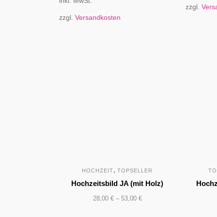
inkl. MwSt.
zzgl.
Vers
zzgl.
Versandkosten
,
HOCHZEIT
TOPSELLER
TO
Hochzeitsbild JA (mit Holz)
Hochze
28,00
€
–
53,00
€