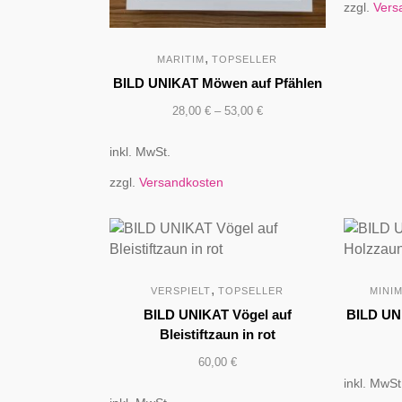
zzgl.
Vers
,
MARITIM
TOPSELLER
BILD UNIKAT Möwen auf Pfählen
28,00
€
–
53,00
€
inkl. MwSt.
zzgl.
Versandkosten
,
VERSPIELT
TOPSELLER
MINI
BILD UNIKAT Vögel auf
BILD UN
Bleistiftzaun in rot
60,00
€
inkl. MwSt