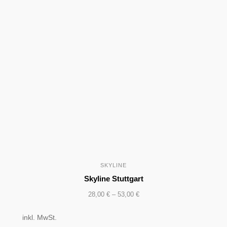
SKYLINE
Skyline Stuttgart
28,00
€
–
53,00
€
inkl. MwSt.