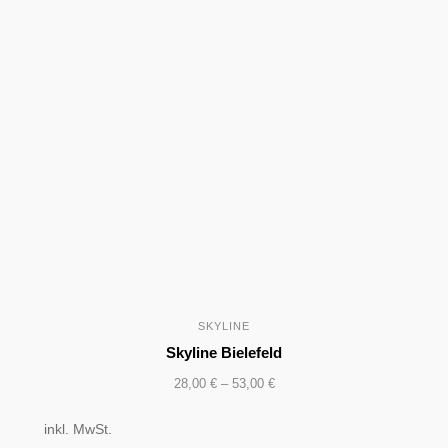
SKYLINE
Skyline Bielefeld
28,00
€
–
53,00
€
inkl. MwSt.