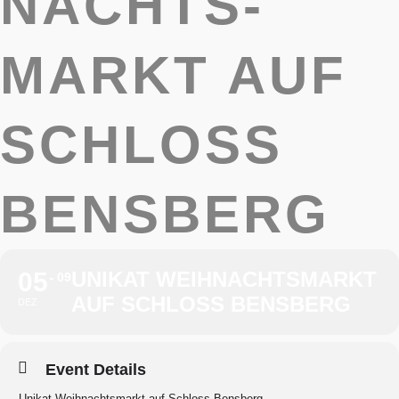
NACHTS­
MARKT AUF
SCHLOSS
BENSBERG
05
UNIKAT WEIH­NACHTS­MARKT
09
AUF SCHLOSS BENSBERG
DEZ
Event Details
Unikat Weih­nachts­markt auf Schloss Bensberg