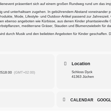
ilienevent präsentiert sich auf einem großen Rundweg rund um das im
ältig und unterhaltsam zugehen. In gebührendem Abstand voneinander p
odukte, Mode, Lifestyle- und Outdoor-Artikel passend zur Jahreszei
en ebenso angeboten wie Kürbisse, aus denen Kinder phantasievolle 
erbstpflanzen, mediterrane Gräser, Stauden und Blumenzwiebeln für da
rd durch Musik und den beliebten Angeboten für Kinder geschaffen. De
Location
Schloss Dyck
25
18:00
(GMT+02:00)
41363 Jüchen
CALENDAR
GOOG
um
Vertrag widerrufen