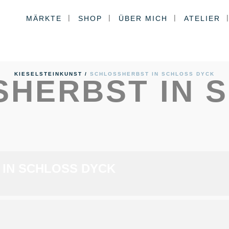
lossherbst in Schloss 
MÄRKTE
SHOP
ÜBER MICH
ATELIER
KIESELSTEINKUNST
/
SCHLOSSHERBST IN SCHLOSS DYCK
SHERBST IN 
IN SCHLOSS DYCK