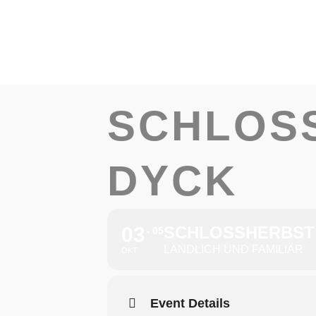
Sch
SCHLOS
DYCK
03
SCHLOSSHERBST 
05
LÄNDLICH UND FAMILIÄR
OKT
Event Details