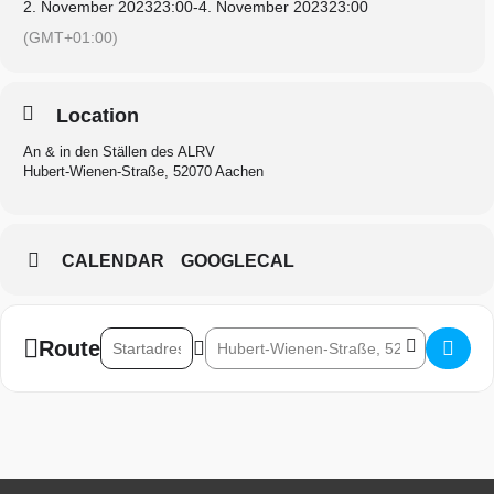
2. November 2023
23:00
-
4. November 2023
23:00
(GMT+01:00)
Location
An & in den Ställen des ALRV
Hubert-Wienen-Straße, 52070 Aachen
CALENDAR
GOOGLECAL
Address - Kunst und Handwerk (KUH) im Stall []
Destination Address - Kunst und Handwerk
Route